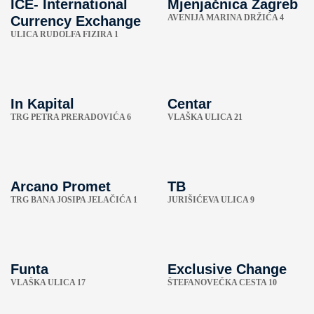
ICE- International
Mjenjačnica Zagreb
AVENIJA MARINA DRŽIĆA 4
Currency Exchange
ULICA RUDOLFA FIZIRA 1
In Kapital
Centar
TRG PETRA PRERADOVIĆA 6
VLAŠKA ULICA 21
Arcano Promet
TB
TRG BANA JOSIPA JELAČIĆA 1
JURIŠIĆEVA ULICA 9
Funta
Exclusive Change
VLAŠKA ULICA 17
ŠTEFANOVEČKA CESTA 10