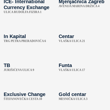
ICE- International
Mjenjačnica Zagreb
AVENIJA MARINA DRŽIĆA 4
Currency Exchange
ULICA RUDOLFA FIZIRA 1
In Kapital
Centar
TRG PETRA PRERADOVIĆA 6
VLAŠKA ULICA 21
TB
Funta
JURIŠIĆEVA ULICA 9
VLAŠKA ULICA 17
Exclusive Change
Gold centar
ŠTEFANOVEČKA CESTA 10
MESNIČKA ULICA 3