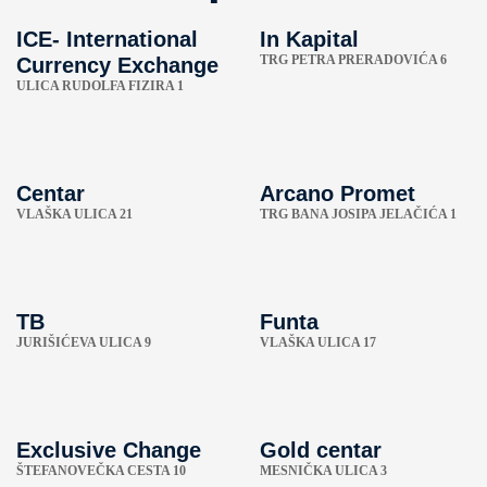
ICE- International
In Kapital
TRG PETRA PRERADOVIĆA 6
Currency Exchange
ULICA RUDOLFA FIZIRA 1
Centar
Arcano Promet
VLAŠKA ULICA 21
TRG BANA JOSIPA JELAČIĆA 1
TB
Funta
JURIŠIĆEVA ULICA 9
VLAŠKA ULICA 17
Exclusive Change
Gold centar
ŠTEFANOVEČKA CESTA 10
MESNIČKA ULICA 3