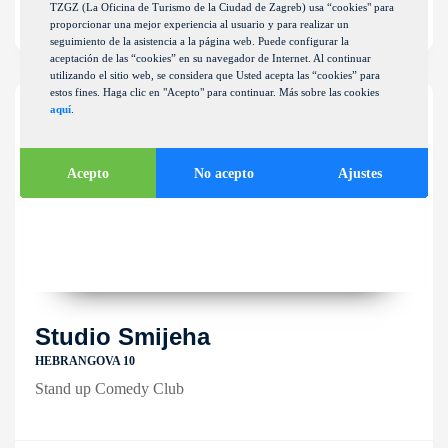
TZGZ (La Oficina de Turismo de la Ciudad de Zagreb) usa “cookies" para
Discotecas y clubs
proporcionar una mejor experiencia al usuario y para realizar un
seguimiento de la asistencia a la página web. Puede configurar la
aceptación de las “cookies” en su navegador de Internet. Al continuar
utilizando el sitio web, se considera que Usted acepta las “cookies” para
estos fines. Haga clic en "Acepto" para continuar. Más sobre las cookies
aquí
.
Acepto
No acepto
Ajustes
Studio Smijeha
HEBRANGOVA 10
Stand up Comedy Club