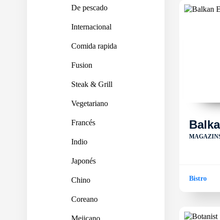
De pescado
Internacional
Comida rapida
Fusion
Steak & Grill
Vegetariano
Balk
Francés
MAGAZINS
Indio
Japonés
Bistro
Chino
Coreano
Mejicano