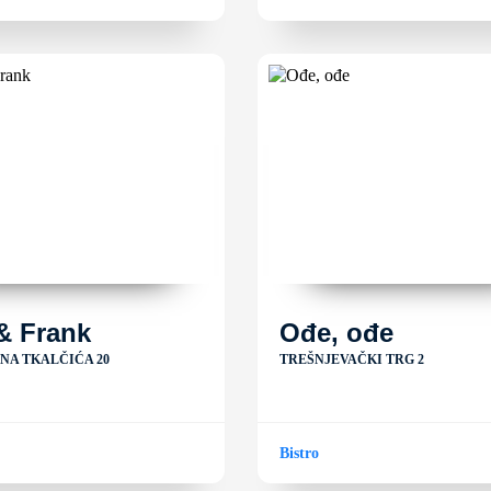
& Frank
Ođe, ođe
ANA TKALČIĆA 20
TREŠNJEVAČKI TRG 2
Bistro