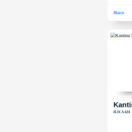
Bistro
Kant
ILICA 424