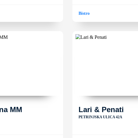
Bistro
ina MM
Lari & Penati
PETRINJSKA ULICA 42A