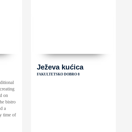
Ježeva kućica
FAKULTETSKO DOBRO 8
ditional
creating
ed on
the bistro
nd a
y time of