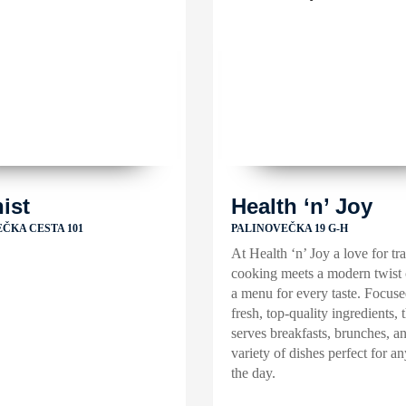
ist
Health ‘n’ Joy
ČKA CESTA 101
PALINOVEČKA 19 G-H
At Health ‘n’ Joy a love for tra
cooking meets a modern twist 
a menu for every taste. Focus
fresh, top-quality ingredients, 
serves breakfasts, brunches, a
variety of dishes perfect for an
the day.