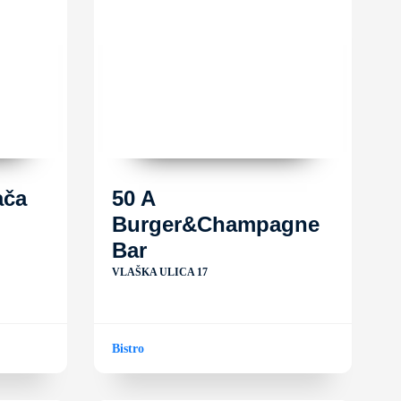
ača
50 A
Burger&Champagne
Bar
VLAŠKA ULICA 17
Bistro