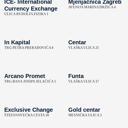
ICE- International
Mjenjačnica Zagreb
AVENIJA MARINA DRŽIĆA 4
Currency Exchange
ULICA RUDOLFA FIZIRA 1
In Kapital
Centar
TRG PETRA PRERADOVIĆA 6
VLAŠKA ULICA 21
Arcano Promet
Funta
TRG BANA JOSIPA JELAČIĆA 1
VLAŠKA ULICA 17
Exclusive Change
Gold centar
ŠTEFANOVEČKA CESTA 10
MESNIČKA ULICA 3