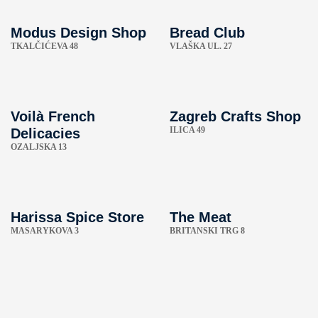
Modus Design Shop
Bread Club
TKALČIĆEVA 48
VLAŠKA UL. 27
Voilà French
Zagreb Crafts Shop
ILICA 49
Delicacies
OZALJSKA 13
Harissa Spice Store
The Meat
MASARYKOVA 3
BRITANSKI TRG 8