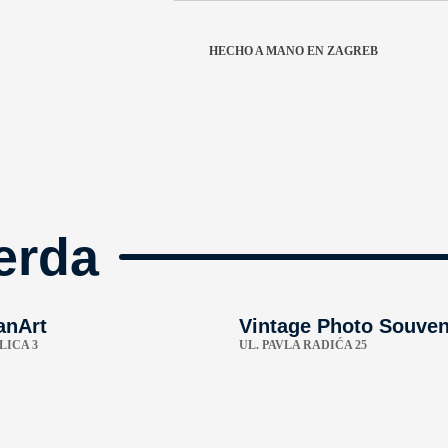
HECHO A MANO EN ZAGREB
erda
anArt
Vintage Photo Souven
LICA 3
UL. PAVLA RADIĆA 25