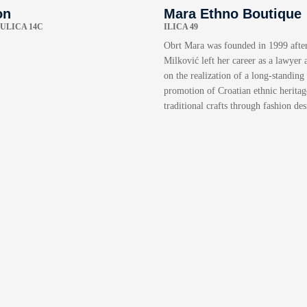
on
Mara Ethno Boutique
ULICA 14C
ILICA 49
Obrt Mara was founded in 1999 afte
Milković left her career as a lawyer
on the realization of a long-standing
promotion of Croatian ethnic heritag
traditional crafts through fashion des