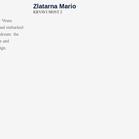
Zlatarna Mario
KRVAVI MOST 2
r Vesna
 and embarked
 dream: the
e and
ign.