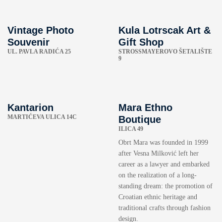
Vintage Photo
Kula Lotrscak Art &
Souvenir
Gift Shop
UL. PAVLA RADIĆA 25
STROSSMAYEROVO ŠETALIŠTE
9
Kantarion
Mara Ethno
MARTIĆEVA ULICA 14C
Boutique
ILICA 49
Obrt Mara was founded in 1999
after Vesna Milković left her
career as a lawyer and embarked
on the realization of a long-
standing dream: the promotion of
Croatian ethnic heritage and
traditional crafts through fashion
design.