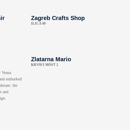
ir
Zagreb Crafts Shop
ILICA 49
Zlatarna Mario
KRVAVI MOST 2
r Vesna
 and embarked
 dream: the
e and
ign.