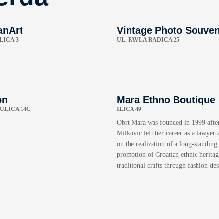
anArt
Vintage Photo Souven
LICA 3
UL. PAVLA RADIĆA 25
on
Mara Ethno Boutique
ULICA 14C
ILICA 49
Obrt Mara was founded in 1999 afte
Milković left her career as a lawyer
on the realization of a long-standing
promotion of Croatian ethnic heritag
traditional crafts through fashion des