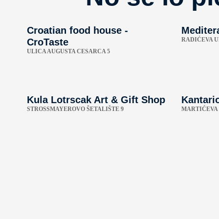
Croatian food house -
Mediter
RADIĆEVA U
CroTaste
ULICA AUGUSTA CESARCA 5
Kula Lotrscak Art & Gift Shop
Kantari
STROSSMAYEROVO ŠETALIŠTE 9
MARTIĆEVA 