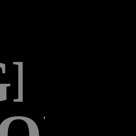
GRE
VES