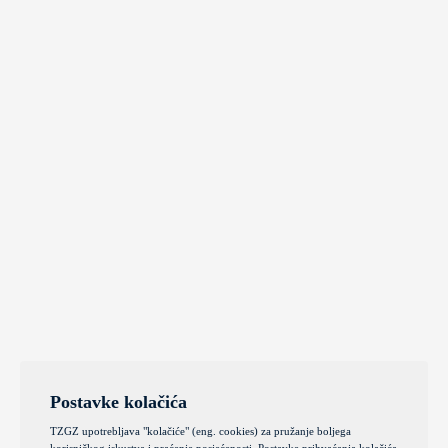
Postavke kolačića
TZGZ upotrebljava "kolačiće" (eng. cookies) za pružanje boljega