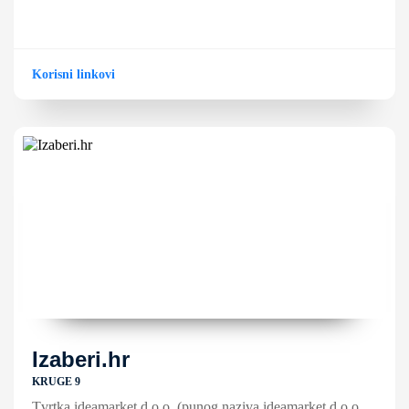
Korisni linkovi
Izaberi.hr
KRUGE 9
Tvrtka ideamarket d.o.o. (punog naziva ideamarket d.o.o.