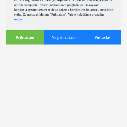
korisničkog iskustva i praćenje posjećenosti. Postavke prihvaćanja kolačića
možete namjestiti u vašem internetskom pregledniku. Nastavkom
korištenja stranice smatra se da se slažete s korištenjem kolačića u navedene
svrhe. Za nastavak kliknite "Prihvaćam". Više o kolačićima pronađite
ovdje
.
Prihvaćam
Ne prihvaćam
Postavke