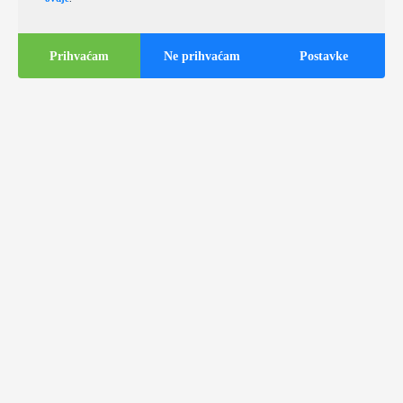
Prihvaćam
Ne prihvaćam
Postavke