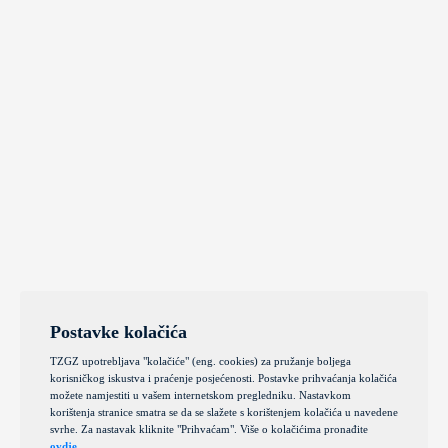
Postavke kolačića
TZGZ upotrebljava "kolačiće" (eng. cookies) za pružanje boljega
korisničkog iskustva i praćenje posjećenosti. Postavke prihvaćanja kolačića
možete namjestiti u vašem internetskom pregledniku. Nastavkom
korištenja stranice smatra se da se slažete s korištenjem kolačića u navedene
svrhe. Za nastavak kliknite "Prihvaćam". Više o kolačićima pronađite
ovdje
.