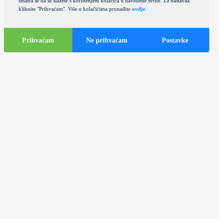
smatra se da se slažete s korištenjem kolačića u navedene svrhe. Za nastavak
kliknite "Prihvaćam". Više o kolačićima pronađite
ovdje
.
Prihvaćam
Ne prihvaćam
Postavke
Turističke
informacije
Turistički autobusi u gradu Zagrebu