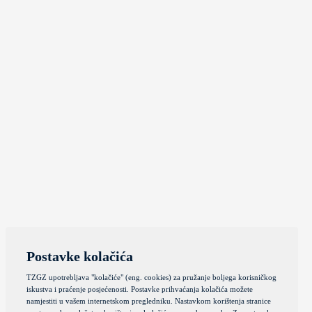
Postavke kolačića
TZGZ upotrebljava "kolačiće" (eng. cookies) za pružanje boljega korisničkog
iskustva i praćenje posjećenosti. Postavke prihvaćanja kolačića možete
namjestiti u vašem internetskom pregledniku. Nastavkom korištenja stranice