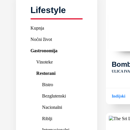
Lifestyle
Kupnja
Noćni život
Gastronomija
Vinoteke
Bomba
ULICA IV
Restorani
Bistro
Bezglutenski
Indijski
Nacionalni
Riblji
Internacionalni