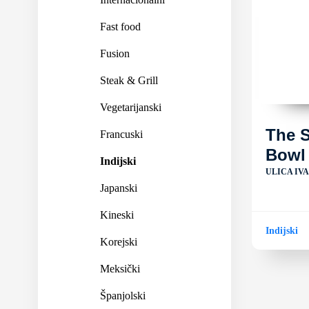
Fast food
Fusion
Steak & Grill
Vegetarijanski
The S
Francuski
Bowl
Indijski
ULICA IV
Japanski
Kineski
Indijski
Korejski
Meksički
Španjolski