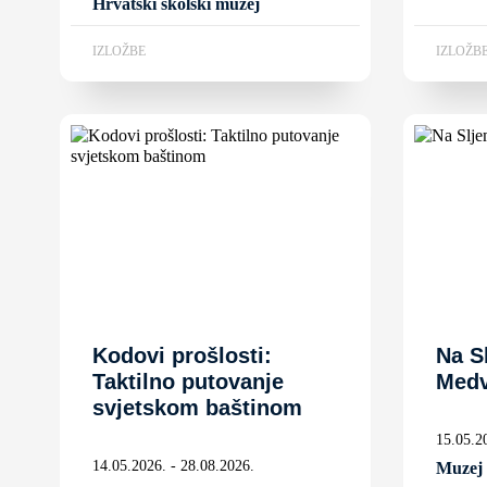
Hrvatski školski muzej
IZLOŽBE
IZLOŽB
Kodovi prošlosti:
Na S
Taktilno putovanje
Medv
svjetskom baštinom
15.05.2
14.05.2026. - 28.08.2026.
Muzej