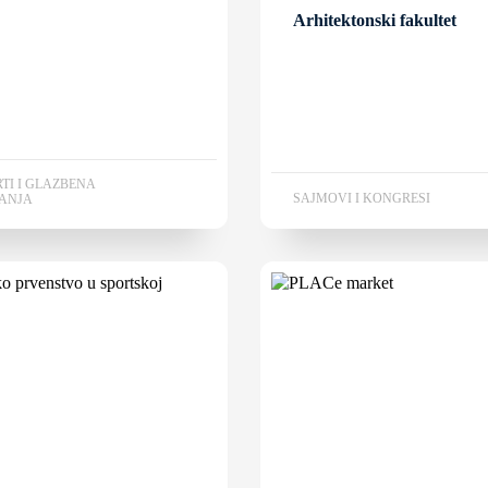
Arhitektonski fakultet
TI I GLAZBENA
SAJMOVI I KONGRESI
ANJA