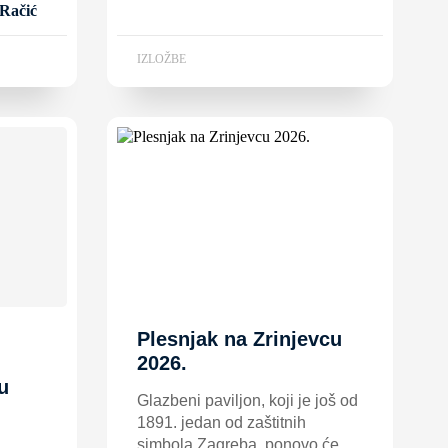
 Račić
IZLOŽBE
Plesnjak na Zrinjevcu
2026.
u
Glazbeni paviljon, koji je još od
1891. jedan od zaštitnih
simbola Zagreba, ponovo će