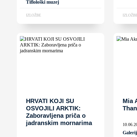
Tiflološki muzej
IZLOŽBE
IZLOŽB
HRVATI KOJI SU
Mia 
OSVOJILI ARKTIK:
Than
Zaboravljena priča o
jadranskim mornarima
10.06.2
Galeri