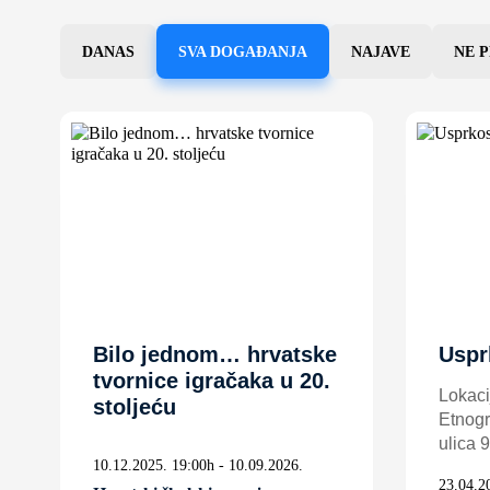
DANAS
SVA DOGAĐANJA
NAJAVE
NE 
Bilo jednom… hrvatske
Uspr
tvornice igračaka u 20.
Lokaci
stoljeću
Etnogr
ulica 9
10.12.2025. 19:00h - 10.09.2026.
23.04.2