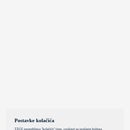
Postavke kolačića
TZGZ upotrebljava "kolačiće" (eng. cookies) za pružanje boljega