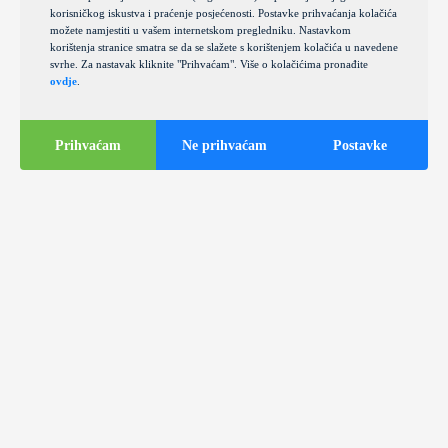
korisničkog iskustva i praćenje posjećenosti. Postavke prihvaćanja kolačića
možete namjestiti u vašem internetskom pregledniku. Nastavkom
korištenja stranice smatra se da se slažete s korištenjem kolačića u navedene
svrhe. Za nastavak kliknite "Prihvaćam". Više o kolačićima pronađite
ovdje
.
Prihvaćam
Ne prihvaćam
Postavke