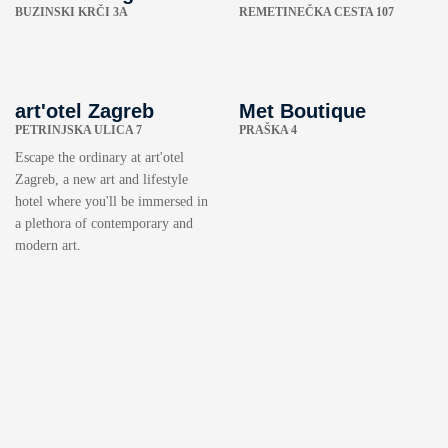
BUZINSKI KRČI 3A
REMETINEČKA CESTA 107
art'otel Zagreb
Met Boutique
PETRINJSKA ULICA 7
PRAŠKA 4
Escape the ordinary at art'otel
Zagreb, a new art and lifestyle
hotel where you'll be immersed in
a plethora of contemporary and
modern art.