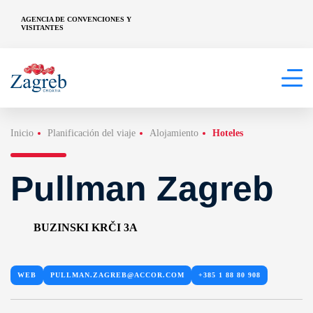
AGENCIA DE CONVENCIONES Y
VISITANTES
Inicio
Planificación del viaje
Alojamiento
Hoteles
Pullman Zagreb
BUZINSKI KRČI 3A
WEB
PULLMAN.ZAGREB@ACCOR.COM
+385 1 88 80 908