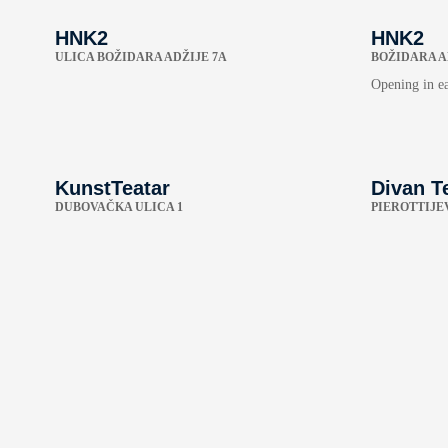
HNK2
HNK2
ULICA BOŽIDARA ADŽIJE 7A
BOŽIDARA A
Opening in e
KunstTeatar
Divan T
DUBOVAČKA ULICA 1
PIEROTTIJEV