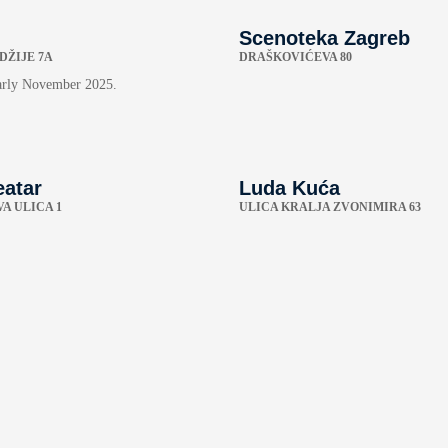
Scenoteka Zagreb
DŽIJE 7A
DRAŠKOVIĆEVA 80
arly November 2025.
eatar
Luda Kuća
A ULICA 1
ULICA KRALJA ZVONIMIRA 63