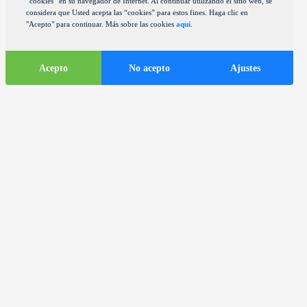
“cookies” en su navegador de Internet. Al continuar utilizando el sitio web, se
considera que Usted acepta las “cookies” para estos fines. Haga clic en
"Acepto" para continuar. Más sobre las cookies
aquí
.
Acepto
No acepto
Ajustes
Informaciones
turísticas
ds
Autocares en la ciudad de Zagreb