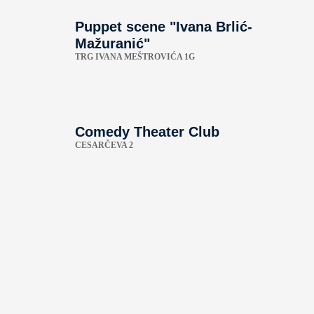
Puppet scene "Ivana Brlić-
Mažuranić"
TRG IVANA MEŠTROVIĆA 1G
Comedy Theater Club
CESARČEVA 2