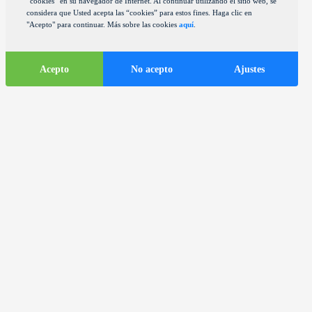
“cookies” en su navegador de Internet. Al continuar utilizando el sitio web, se
considera que Usted acepta las “cookies” para estos fines. Haga clic en
"Acepto" para continuar. Más sobre las cookies
aquí
.
Acepto
No acepto
Ajustes
Informaciones
turísticas
ds
Autocares en la ciudad de Zagreb