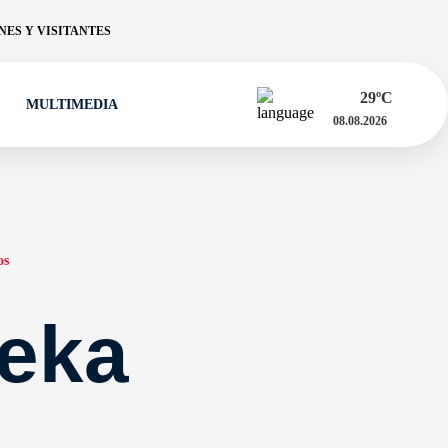
ES Y VISITANTES
29
ºC
MULTIMEDIA
08.08.2026
os
eka