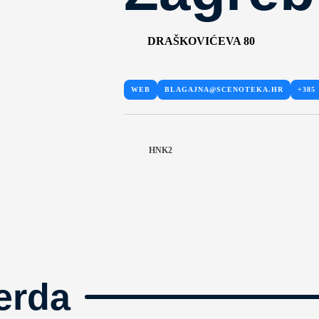
DRAŠKOVIĆEVA 80
WEB
BLAGAJNA@SCENOTEKA.HR
+385 
HNK2
erda