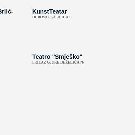
rlić-
KunstTeatar
DUBOVAČKA ULICA 1
Teatro "Smješko"
PRILAZ GJURE DEŽELIĆA 76