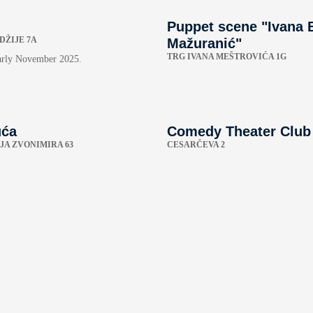
Puppet scene "Ivana B
DŽIJE 7A
Mažuranić"
TRG IVANA MEŠTROVIĆA 1G
arly November 2025.
uća
Comedy Theater Club
JA ZVONIMIRA 63
CESARČEVA 2