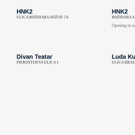
HNK2
HNK2
ULICA BOŽIDARA ADŽIJE 7A
BOŽIDARA A
Opening in e
Divan Teatar
Luda K
PIEROTTIJEVA ULICA 1
ULICA KRAL