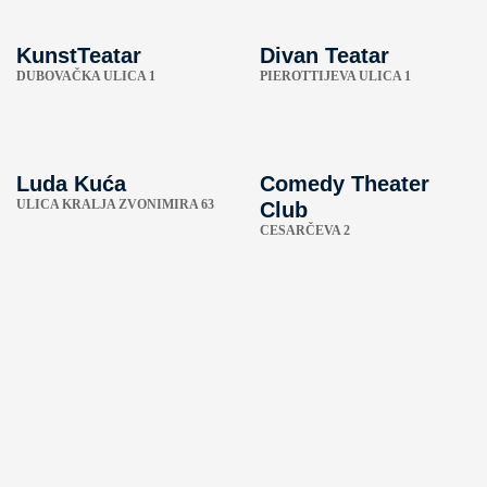
KunstTeatar
Divan Teatar
DUBOVAČKA ULICA 1
PIEROTTIJEVA ULICA 1
Luda Kuća
Comedy Theater
ULICA KRALJA ZVONIMIRA 63
Club
CESARČEVA 2