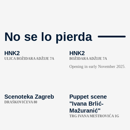
No se lo pierda
HNK2
HNK2
ULICA BOŽIDARA ADŽIJE 7A
BOŽIDARA ADŽIJE 7A
Opening in early November 2025.
Scenoteka Zagreb
Puppet scene
DRAŠKOVIĆEVA 80
"Ivana Brlić-
Mažuranić"
TRG IVANA MEŠTROVIĆA 1G