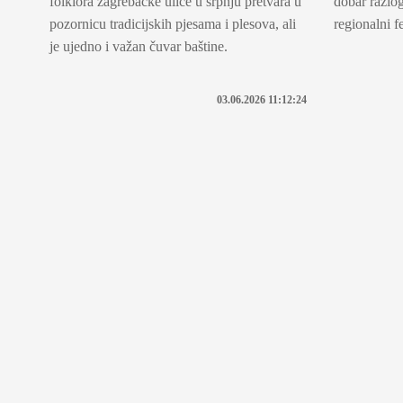
folklora zagrebačke ulice u srpnju pretvara u
dobar razlog
pozornicu tradicijskih pjesama i plesova, ali
regionalni fe
je ujedno i važan čuvar baštine.
03.06.2026 11:12:24