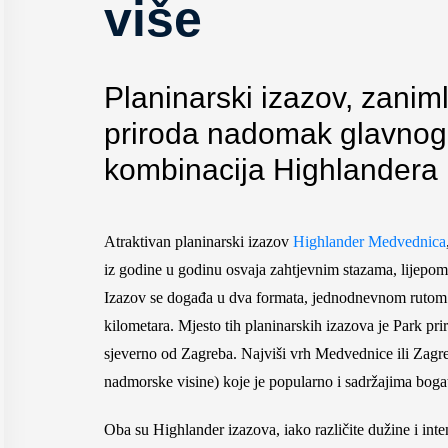
više
Planinarski izazov, zaniml
priroda nadomak glavnog
kombinacija Highlandera
Atraktivan planinarski izazov
Highlander Medvednica
iz godine u godinu osvaja zahtjevnim stazama, lijepo
Izazov se događa u dva formata, jednodnevnom rutom
kilometara. Mjesto tih planinarskih izazova je Park pr
sjeverno od Zagreba. Najviši vrh Medvednice ili Zagreb
nadmorske visine) koje je popularno i sadržajima bogat
Oba su Highlander izazova, iako različite dužine i inten