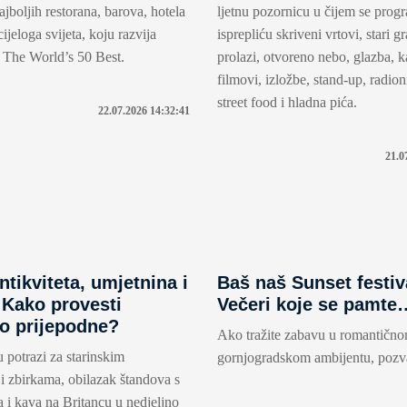
jboljih restorana, barova, hotela
ljetnu pozornicu u čijem se prog
 cijeloga svijeta, koju razvija
isprepliću skriveni vrtovi, stari g
a The World’s 50 Best.
prolazi, otvoreno nebo, glazba, ka
filmovi, izložbe, stand-up, radion
street food i hladna pića.
22.07.2026 14:32:41
21.0
tikviteta, umjetnina i
Baš naš Sunset festiv
 Kako provesti
Večeri koje se pamte
no prijepodne?
Ako tražite zabavu u romantičn
u potrazi za starinskim
gornjogradskom ambijentu, pozva
i zbirkama, obilazak štandova s
a i kava na Britancu u nedjeljno