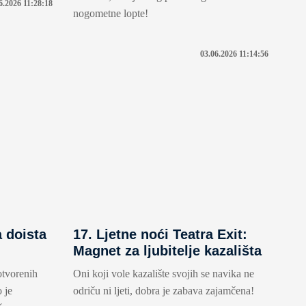
6.2026 11:28:18
nogometne lopte!
03.06.2026 11:14:56
a doista
17. Ljetne noći Teatra Exit:
Magnet za ljubitelje kazališta
otvorenih
Oni koji vole kazalište svojih se navika ne
 je
odriču ni ljeti, dobra je zabava zajamčena!