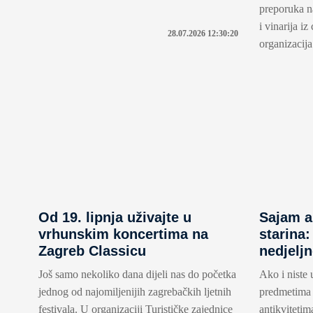
preporuka na
i vinarija iz
28.07.2026 12:30:20
organizacij
Od 19. lipnja uživajte u
Sajam an
vrhunskim koncertima na
starina:
Zagreb Classicu
nedjelj
Još samo nekoliko dana dijeli nas do početka
Ako i niste 
jednog od najomiljenijih zagrebačkih ljetnih
predmetima 
festivala. U organizaciji Turističke zajednice
antikvitetim