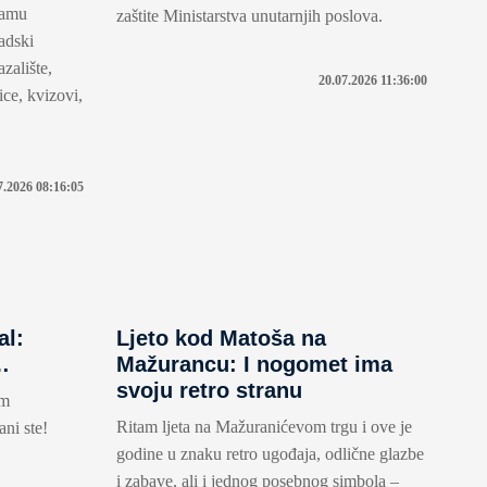
ramu
zaštite Ministarstva unutarnjih poslova.
radski
zalište,
20.07.2026 11:36:00
ice, kvizovi,
7.2026 08:16:05
al:
Ljeto kod Matoša na
…
Mažurancu: I nogomet ima
svoju retro stranu
om
Ritam ljeta na Mažuranićevom trgu i ove je
ni ste!
godine u znaku retro ugođaja, odlične glazbe
i zabave, ali i jednog posebnog simbola –