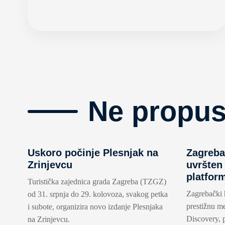
Ne propus
Uskoro počinje Plesnjak na
Zagreba
Zrinjevcu
uvršten
platfor
Turistička zajednica grada Zagreba (TZGZ)
Zagrebački 
od 31. srpnja do 29. kolovoza, svakog petka
prestižnu m
i subote, organizira novo izdanje Plesnjaka
Discovery, 
na Zrinjevcu.