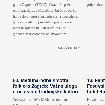
grada Zagreba (TZGZ), Grada Zagreba i
prijepodne d
partnera, Zagreb Classic održat će se od 19.
lipnja do 3. srpnja na Trgu kralja Tomislava,
gdje će građani i posjetitelji grada ponovno
moći besplatno uživati u vrhunskim
glazbenim izvedbama na otvorenom.
16.06.2026 10:40:17
60. Međunarodna smotra
16. Fan
folklora Zagreb: Važna uloga
Festival
u očuvanju tradicijske kulture
ljubitel
Već šest desetljeća Međunarodna smotra
Bogat progr