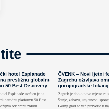
tite
čki hotel Esplanade
ČVENK – Novi ljetni fe
 na prestižnu globalnu
Zagrebu oživljava omi
mu 50 Best Discovery
gornjogradske lokacij
hotel Esplanade uvršten je na
Zagreb je dobio novo mjesto za s
eđunarodnu platformu 50 Best
šetnje, zabavu, umjetnost i spont
pažljivo odabranu zbirku
Gornji grad se već pretvorio u na