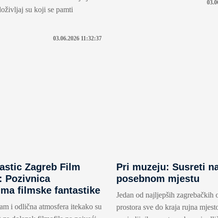
03.0
oživljaj su koji se pamti
03.06.2026 11:32:37
tastic Zagreb Film
Pri muzeju: Susreti n
: Pozivnica
posebnom mjestu
jima filmske fantastike
Jedan od najljepših zagrebačkih 
am i odlična atmosfera itekako su
prostora sve do kraja rujna mjesto