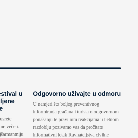
stival u
Odgovorno uživajte u odmoru
ljene
U namjeri što boljeg preventivnog
e
informiranja građana i turista o odgovornom
usrete,
ponašanju te pravilnim reakcijama u ljetnom
ane večeri.
razdoblju pozivamo vas da pročitate
jšarmantniju
informativni letak Ravnateljstva civilne