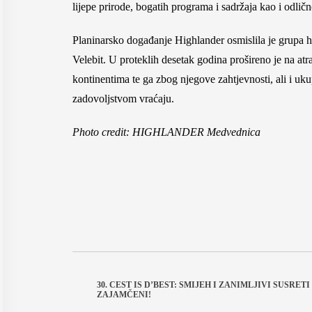
lijepe prirode, bogatih programa i sadržaja kao i odlič
Planinarsko događanje Highlander osmislila je grupa hr
Velebit. U proteklih desetak godina prošireno je na at
kontinentima te ga zbog njegove zahtjevnosti, ali i u
zadovoljstvom vraćaju.
Photo credit: HIGHLANDER Medvednica
30. CEST IS D’BEST: SMIJEH I ZANIMLJIVI SUSRETI
ZAJAMČENI!