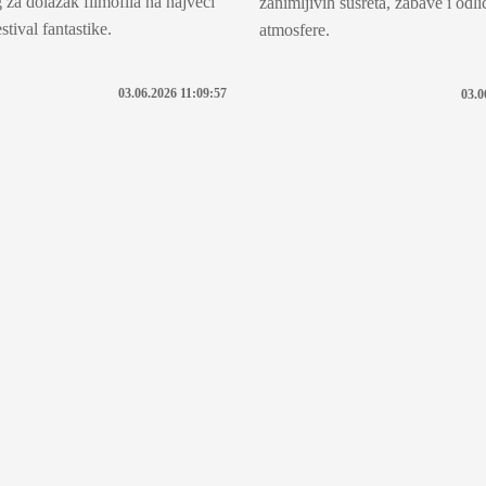
 za dolazak filmofila na najveći
zanimljivih susreta, zabave i odli
stival fantastike.
atmosfere.
03.06.2026 11:09:57
03.0