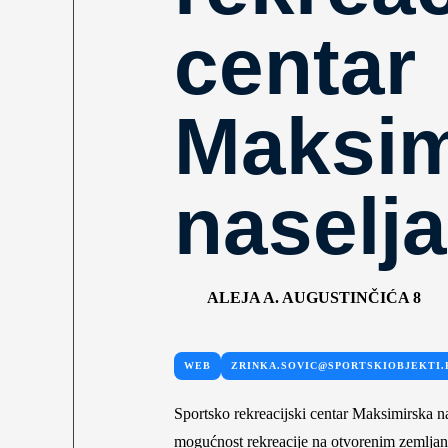
centar
Maksim
naselja
ALEJA A. AUGUSTINČIĆA 8
WEB
ZRINKA.SOVIC@SPORTSKIOBJEKTI.
Sportsko rekreacijski centar Maksimirska na
mogućnost rekreacije na otvorenim zemlja