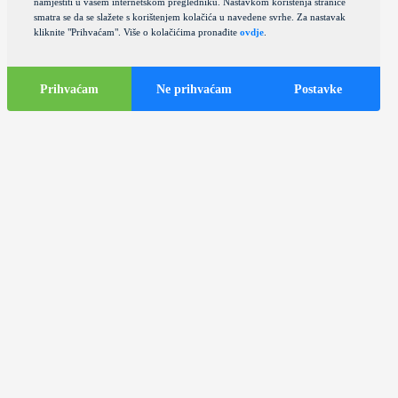
namjestiti u vašem internetskom pregledniku. Nastavkom korištenja stranice
smatra se da se slažete s korištenjem kolačića u navedene svrhe. Za nastavak
kliknite "Prihvaćam". Više o kolačićima pronađite
ovdje
.
Prihvaćam
Ne prihvaćam
Postavke
Turističke
informacije
Turistički autobusi u gradu Zagrebu