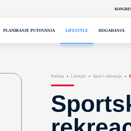
KONGRES
PLANIRANJE PUTOVANJA
LIFESTYLE
DOGAĐANJA
Početna
Lifestyle
Sport i rekreacija
R
Sports
rekreac