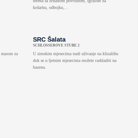
terena sa zrnastom površinom, igralište za
košarku, odbojku,...
SRC Šalata
SCHLOSSEROVE STUBE 2
 stazom za
U zimskim mjesecima nudi uživanje na klizalištu
dok se u ljetnim mjesecima možete rashladiti na
bazenu.