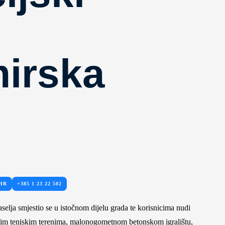
irska
HR
+385 1 23 22 502
selja smjestio se u istočnom dijelu grada te korisnicima nudi
nim teniskim terenima, malonogometnom betonskom igralištu,