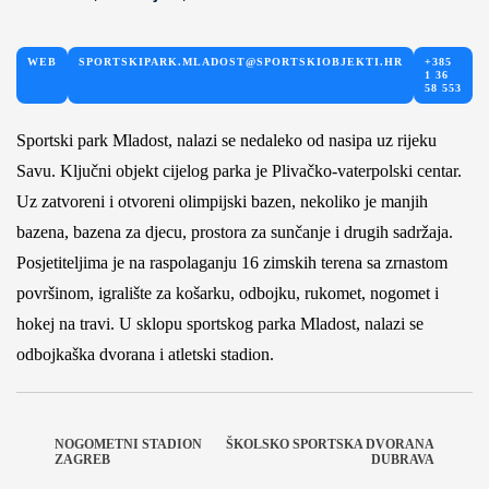
WEB
SPORTSKIPARK.MLADOST@SPORTSKIOBJEKTI.HR
+385
1 36
58 553
Sportski park Mladost, nalazi se nedaleko od nasipa uz rijeku
Savu. Ključni objekt cijelog parka je Plivačko-vaterpolski centar.
Uz zatvoreni i otvoreni olimpijski bazen, nekoliko je manjih
bazena, bazena za djecu, prostora za sunčanje i drugih sadržaja.
Posjetiteljima je na raspolaganju 16 zimskih terena sa zrnastom
površinom, igralište za košarku, odbojku, rukomet, nogomet i
hokej na travi. U sklopu sportskog parka Mladost, nalazi se
odbojkaška dvorana i atletski stadion.
NOGOMETNI STADION
ŠKOLSKO SPORTSKA DVORANA
ZAGREB
DUBRAVA