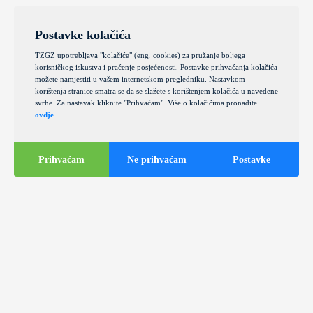
Postavke kolačića
TZGZ upotrebljava "kolačiće" (eng. cookies) za pružanje boljega
korisničkog iskustva i praćenje posjećenosti. Postavke prihvaćanja kolačića
možete namjestiti u vašem internetskom pregledniku. Nastavkom
korištenja stranice smatra se da se slažete s korištenjem kolačića u navedene
svrhe. Za nastavak kliknite "Prihvaćam". Više o kolačićima pronađite
ovdje
.
Prihvaćam
Ne prihvaćam
Postavke