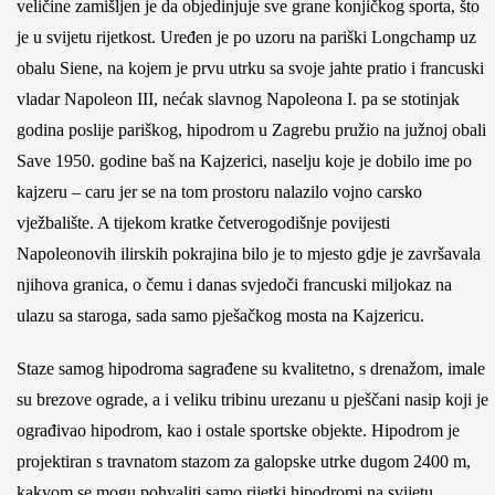
veličine zamišljen je da objedinjuje sve grane konjičkog sporta, što
je u svijetu rijetkost. Uređen je po uzoru na pariški Longchamp uz
obalu Siene, na kojem je prvu utrku sa svoje jahte pratio i francuski
vladar Napoleon III, nećak slavnog Napoleona I. pa se stotinjak
godina poslije pariškog, hipodrom u Zagrebu pružio na južnoj obali
Save 1950. godine baš na Kajzerici, naselju koje je dobilo ime po
kajzeru – caru jer se na tom prostoru nalazilo vojno carsko
vježbalište. A tijekom kratke četverogodišnje povijesti
Napoleonovih ilirskih pokrajina bilo je to mjesto gdje je završavala
njihova granica, o čemu i danas svjedoči francuski miljokaz na
ulazu sa staroga, sada samo pješačkog mosta na Kajzericu.
Staze samog hipodroma sagrađene su kvalitetno, s drenažom, imale
su brezove ograde, a i veliku tribinu urezanu u pješčani nasip koji je
ograđivao hipodrom, kao i ostale sportske objekte. Hipodrom je
projektiran s travnatom stazom za galopske utrke dugom 2400 m,
kakvom se mogu pohvaliti samo rijetki hipodromi na svijetu,