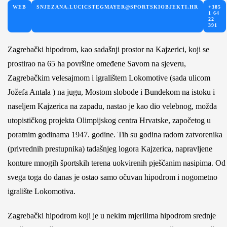
WEB
SNJEZANA.LUCICSTEGMAYER@SPORTSKIOBJEKTI.HR
+385
1 64
22
391
Zagrebački hipodrom, kao sadašnji prostor na Kajzerici, koji se
prostirao na 65 ha površine omeđene Savom na sjeveru,
Zagrebačkim velesajmom i igralištem Lokomotive (sada ulicom
Jožefa Antala ) na jugu, Mostom slobode i Bundekom na istoku i
naseljem Kajzerica na zapadu, nastao je kao dio velebnog, možda
utopističkog projekta Olimpijskog centra Hrvatske, započetog u
poratnim godinama 1947. godine. Tih su godina radom zatvorenika
(privrednih prestupnika) tadašnjeg logora Kajzerica, napravljene
konture mnogih športskih terena uokvirenih pješčanim nasipima. Od
svega toga do danas je ostao samo očuvan hipodrom i nogometno
igralište Lokomotiva.
Zagrebački hipodrom koji je u nekim mjerilima hipodrom srednje