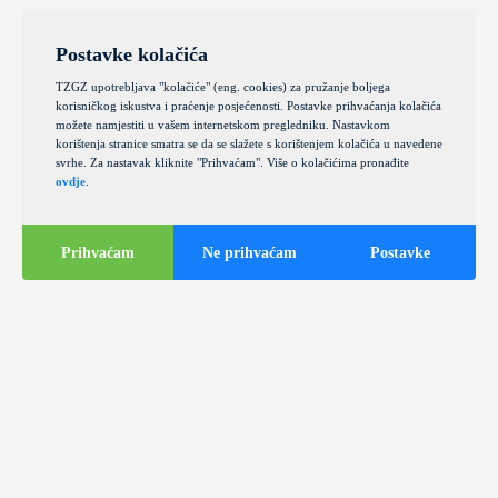
Postavke kolačića
TZGZ upotrebljava "kolačiće" (eng. cookies) za pružanje boljega
korisničkog iskustva i praćenje posjećenosti. Postavke prihvaćanja kolačića
možete namjestiti u vašem internetskom pregledniku. Nastavkom
korištenja stranice smatra se da se slažete s korištenjem kolačića u navedene
svrhe. Za nastavak kliknite "Prihvaćam". Više o kolačićima pronađite
ovdje
.
Prihvaćam
Ne prihvaćam
Postavke