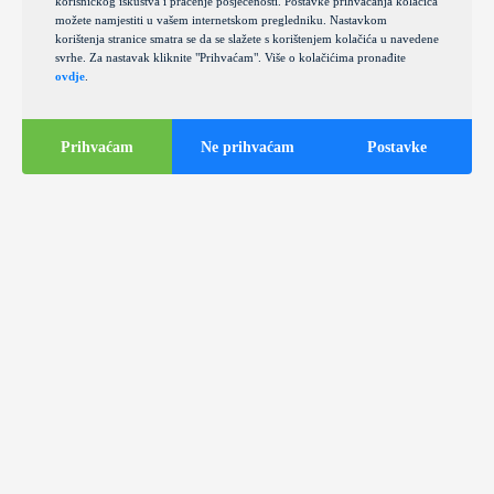
korisničkog iskustva i praćenje posjećenosti. Postavke prihvaćanja kolačića
možete namjestiti u vašem internetskom pregledniku. Nastavkom
korištenja stranice smatra se da se slažete s korištenjem kolačića u navedene
svrhe. Za nastavak kliknite "Prihvaćam". Više o kolačićima pronađite
ovdje
.
Prihvaćam
Ne prihvaćam
Postavke