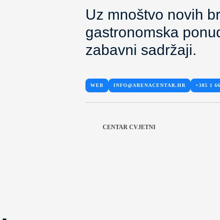
Uz mnoštvo novih br
gastronomska ponud
zabavni sadržaji.
WEB
INFO@ARENACENTAR.HR
+385 1 66
CENTAR CVJETNI