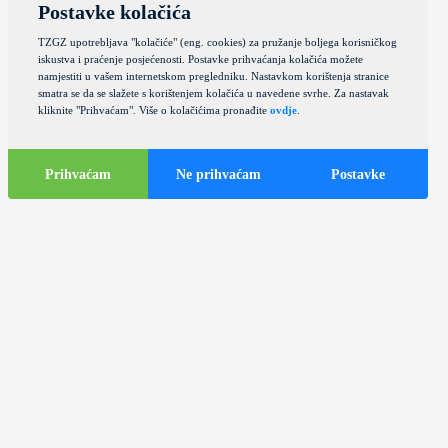
Postavke kolačića
TZGZ upotrebljava "kolačiće" (eng. cookies) za pružanje boljega korisničkog
iskustva i praćenje posjećenosti. Postavke prihvaćanja kolačića možete
namjestiti u vašem internetskom pregledniku. Nastavkom korištenja stranice
smatra se da se slažete s korištenjem kolačića u navedene svrhe. Za nastavak
kliknite "Prihvaćam". Više o kolačićima pronađite
ovdje
.
Prihvaćam
Ne prihvaćam
Postavke
Turističke