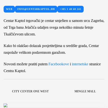
WEB
INFO@CENTARKAPTOL.HR
+385 1 48 60 241
Centar Kaptol trgovački je centar smješten u samom srcu Zagreba,
od Trga bana Jelačića udaljen svega nekoliko minuta šetnje
Tkalčićevom ulicom.
Kako bi olakšao dolazak posjetiteljima u središte grada, Centar
raspolaže velikom podzemnom garažom.
Novosti možete pratiti putem
Facebookove
i
internetske
stranice
Centra Kaptol.
CITY CENTER ONE WEST
MINGLE MALL