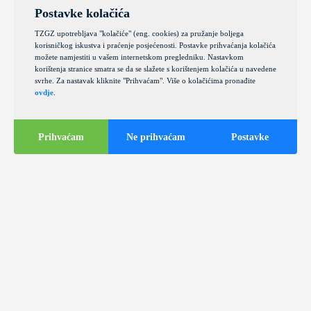
Postavke kolačića
TZGZ upotrebljava "kolačiće" (eng. cookies) za pružanje boljega
korisničkog iskustva i praćenje posjećenosti. Postavke prihvaćanja kolačića
možete namjestiti u vašem internetskom pregledniku. Nastavkom
korištenja stranice smatra se da se slažete s korištenjem kolačića u navedene
svrhe. Za nastavak kliknite "Prihvaćam". Više o kolačićima pronađite
ovdje
.
Prihvaćam
Ne prihvaćam
Postavke