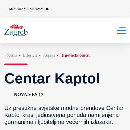
KONGRESNE INFORMACIJE
Početna
Lifestyle
Kupnja
Trgovački centri
Centar Kaptol
NOVA VES 17
Uz prestižne svjetske modne brendove Centar
Kaptol krasi jedinstvena ponuda namijenjena
gurmanima i ljubiteljima večernjih izlazaka.