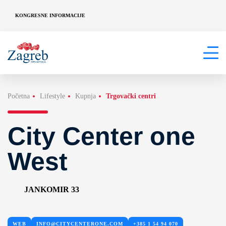
KONGRESNE INFORMACIJE
Početna
Lifestyle
Kupnja
Trgovački centri
City Center one
West
JANKOMIR 33
WEB
INFO@CITYCENTERONE.COM
+385 1 54 94 070