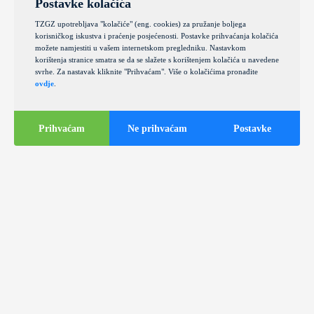
Postavke kolačića
TZGZ upotrebljava "kolačiće" (eng. cookies) za pružanje boljega
korisničkog iskustva i praćenje posjećenosti. Postavke prihvaćanja kolačića
možete namjestiti u vašem internetskom pregledniku. Nastavkom
korištenja stranice smatra se da se slažete s korištenjem kolačića u navedene
svrhe. Za nastavak kliknite "Prihvaćam". Više o kolačićima pronađite
ovdje
.
Prihvaćam
Ne prihvaćam
Postavke