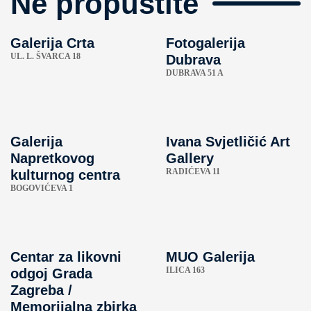
Ne propustite
Galerija Crta
Fotogalerija
UL. L. ŠVARCA 18
Dubrava
DUBRAVA 51 A
Galerija
Ivana Svjetličić Art
Napretkovog
Gallery
RADIĆEVA 11
kulturnog centra
BOGOVIĆEVA 1
Centar za likovni
MUO Galerija
ILICA 163
odgoj Grada
Zagreba /
Memorijalna zbirka