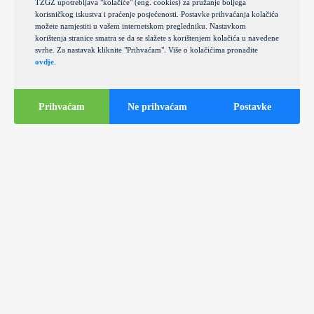
TZGZ upotrebljava "kolačiće" (eng. cookies) za pružanje boljega
korisničkog iskustva i praćenje posjećenosti. Postavke prihvaćanja kolačića
možete namjestiti u vašem internetskom pregledniku. Nastavkom
korištenja stranice smatra se da se slažete s korištenjem kolačića u navedene
svrhe. Za nastavak kliknite "Prihvaćam". Više o kolačićima pronađite
ovdje
.
Prihvaćam
Ne prihvaćam
Postavke