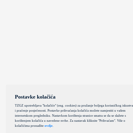
Postavke kolačića
TZGZ upotrebljava "kolačiće" (eng. cookies) za pružanje boljega korisničkog iskustv
i praćenje posjećenosti. Postavke prihvaćanja kolačića možete namjestiti u vašem
internetskom pregledniku. Nastavkom korištenja stranice smatra se da se slažete s
korištenjem kolačića u navedene svrhe. Za nastavak kliknite "Prihvaćam". Više o
kolačićima pronađite
ovdje
.