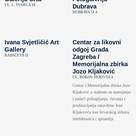
UL. L. ŠVARCA 18
Dubrava
DUBRAVA 51 A
Ivana Svjetličić Art
Centar za likovni
Gallery
odgoj Grada
RADIĆEVA 11
Zagreba /
Memorijalna zbirka
Jozo Kljaković
UL. ROKOV PERIVOJ 4
Centar i Memorijalna zbirka Jozo
Kljaković u stalnom su nastojanju
i zadaći prikupljanja, čuvanja i
predstavljanja ostavštine Joze
Kljakovića kao hrvatskog slikara,
intelektualca i spisatelja.