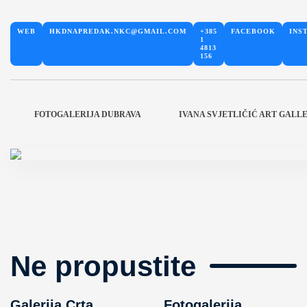
WEB
HKDNAPREDAK.NKC@GMAIL.COM
+385
FACEBOOK
INS
1
4813
156
FOTOGALERIJA DUBRAVA
IVANA SVJETLIČIĆ ART GALL
Ne propustite
Galerija Crta
Fotogalerija