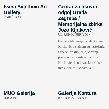
Ivana Svjetličić Art
Centar za likovni
Gallery
odgoj Grada
RADIĆEVA 11
Zagreba /
Memorijalna zbirka
Jozo Kljaković
UL. ROKOV PERIVOJ 4
Centar i Memorijalna zbirka Jozo
Kljaković u stalnom su nastojanju
i zadaći prikupljanja, čuvanja i
predstavljanja ostavštine Joze
Kljakovića kao hrvatskog slikara,
intelektualca i spisatelja.
MUO Galerija
Galerija Kontura
ILICA 163
RADIĆEVA ULICA 24