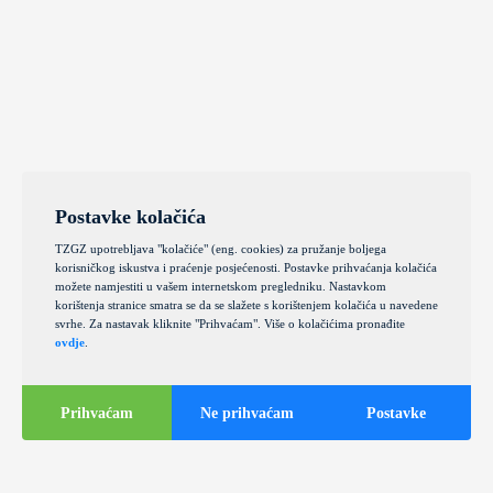
Postavke kolačića
TZGZ upotrebljava "kolačiće" (eng. cookies) za pružanje boljega
korisničkog iskustva i praćenje posjećenosti. Postavke prihvaćanja kolačića
možete namjestiti u vašem internetskom pregledniku. Nastavkom
korištenja stranice smatra se da se slažete s korištenjem kolačića u navedene
svrhe. Za nastavak kliknite "Prihvaćam". Više o kolačićima pronađite
ovdje
.
Prihvaćam
Ne prihvaćam
Postavke