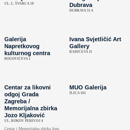
UL. L. ŠVARCA 18
Dubrava
DUBRAVA 51 A
Galerija
Ivana Svjetličić Art
Napretkovog
Gallery
RADIĆEVA 11
kulturnog centra
BOGOVIĆEVA 1
Centar za likovni
MUO Galerija
ILICA 163
odgoj Grada
Zagreba /
Memorijalna zbirka
Jozo Kljaković
UL. ROKOV PERIVOJ 4
Centar i Memorijalna zbirka Jozo