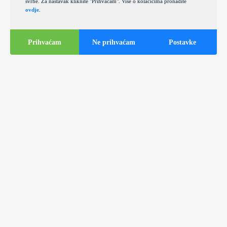
svrhe. Za nastavak kliknite "Prihvaćam". Više o kolačićima pronađite
ovdje
.
Prihvaćam
Ne prihvaćam
Postavke