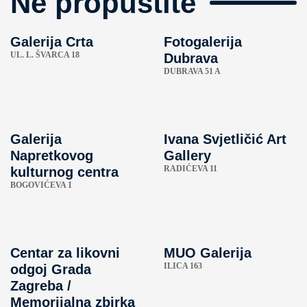
Ne propustite
Galerija Crta
Fotogalerija
UL. L. ŠVARCA 18
Dubrava
DUBRAVA 51 A
Galerija
Ivana Svjetličić Art
Napretkovog
Gallery
RADIĆEVA 11
kulturnog centra
BOGOVIĆEVA 1
Centar za likovni
MUO Galerija
ILICA 163
odgoj Grada
Zagreba /
Memorijalna zbirka