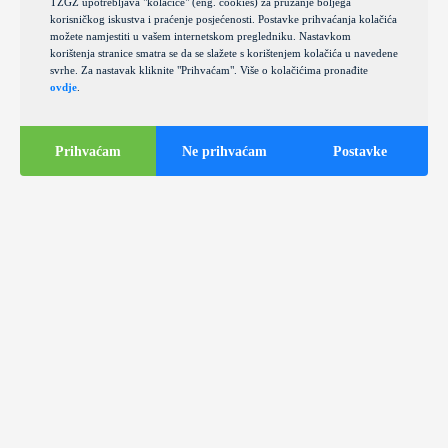
TZGZ upotrebljava "kolačiće" (eng. cookies) za pružanje boljega
korisničkog iskustva i praćenje posjećenosti. Postavke prihvaćanja kolačića
možete namjestiti u vašem internetskom pregledniku. Nastavkom
korištenja stranice smatra se da se slažete s korištenjem kolačića u navedene
svrhe. Za nastavak kliknite "Prihvaćam". Više o kolačićima pronađite
ovdje
.
Prihvaćam
Ne prihvaćam
Postavke