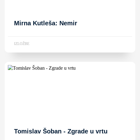
Mirna Kutleša: Nemir
IZLOŽBE
Tomislav Šoban - Zgrade u vrtu