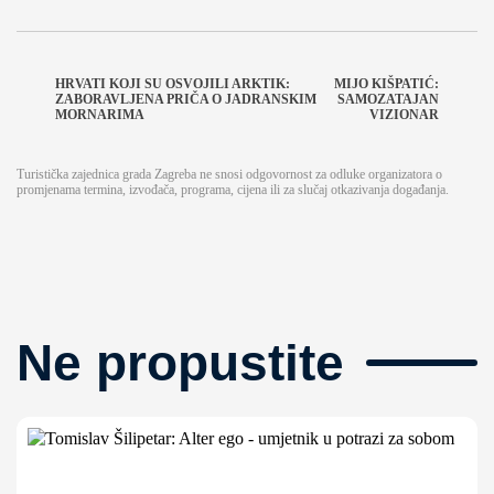
HRVATI KOJI SU OSVOJILI ARKTIK:
MIJO KIŠPATIĆ:
ZABORAVLJENA PRIČA O JADRANSKIM
SAMOZATAJAN
MORNARIMA
VIZIONAR
Turistička zajednica grada Zagreba ne snosi odgovornost za odluke organizatora o
promjenama termina, izvođača, programa, cijena ili za slučaj otkazivanja događanja.
Ne propustite