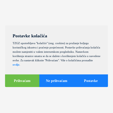
Postavke kolačića
TZGZ upotrebljava "kolačiće" (eng. cookies) za pružanje boljega
korisničkog iskustva i praćenje posjećenosti. Postavke prihvaćanja kolačića
možete namjestiti u vašem internetskom pregledniku. Nastavkom
korištenja stranice smatra se da se slažete s korištenjem kolačića u navedene
svrhe. Za nastavak kliknite "Prihvaćam". Više o kolačićima pronađite
ovdje
.
Prihvaćam
Ne prihvaćam
Postavke