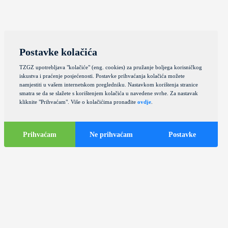
Postavke kolačića
TZGZ upotrebljava "kolačiće" (eng. cookies) za pružanje boljega korisničkog
iskustva i praćenje posjećenosti. Postavke prihvaćanja kolačića možete
namjestiti u vašem internetskom pregledniku. Nastavkom korištenja stranice
smatra se da se slažete s korištenjem kolačića u navedene svrhe. Za nastavak
kliknite "Prihvaćam". Više o kolačićima pronađite
ovdje
.
Prihvaćam
Ne prihvaćam
Postavke