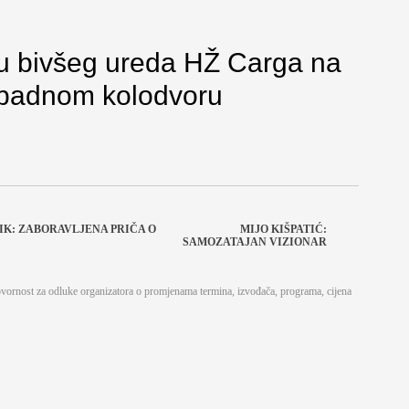
ru bivšeg ureda HŽ Carga na
padnom kolodvoru
TIK: ZABORAVLJENA PRIČA O
MIJO KIŠPATIĆ:
SAMOZATAJAN VIZIONAR
ovornost za odluke organizatora o promjenama termina, izvođača, programa, cijena