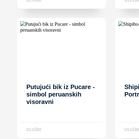
IZLOŽBE
IZLOŽB
Putujući bik iz Pucare -
Ship
simbol peruanskih
Port
visoravni
IZLOŽBE
IZLOŽB