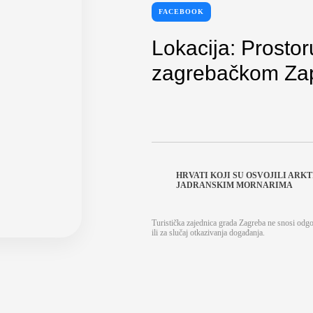
FACEBOOK
Lokacija: Prosto
zagrebačkom Za
HRVATI KOJI SU OSVOJILI ARK
JADRANSKIM MORNARIMA
Turistička zajednica grada Zagreba ne snosi odg
ili za slučaj otkazivanja događanja.