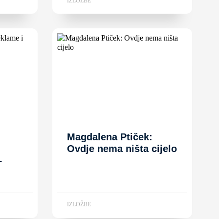
IZLOŽBE
Magdalena Ptiček:
Ovdje nema ništa cijelo
–
IZLOŽBE