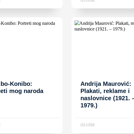
E
IZLOŽBE
ibo-Konibo:
Andrija Maurović:
reti mog naroda
Plakati, reklame i
naslovnice (1921. 
1979.)
E
IZLOŽBE