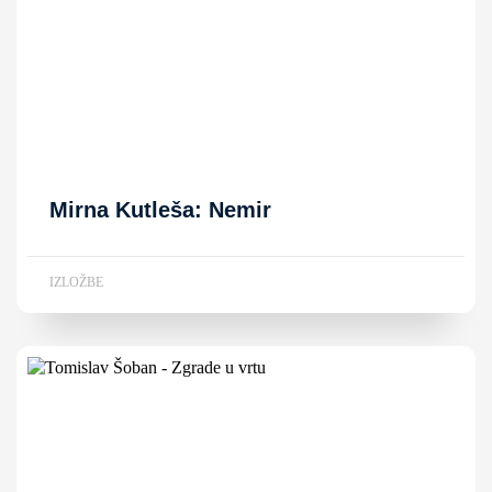
Mirna Kutleša: Nemir
IZLOŽBE