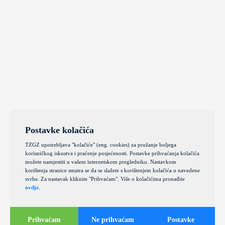
Postavke kolačića
TZGZ upotrebljava "kolačiće" (eng. cookies) za pružanje boljega
korisničkog iskustva i praćenje posjećenosti. Postavke prihvaćanja kolačića
možete namjestiti u vašem internetskom pregledniku. Nastavkom
korištenja stranice smatra se da se slažete s korištenjem kolačića u navedene
svrhe. Za nastavak kliknite "Prihvaćam". Više o kolačićima pronađite
ovdje
.
Prihvaćam
Ne prihvaćam
Postavke