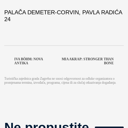
PALAČA DEMETER-CORVIN, PAVLA RADIĆA
24
IVA BÖHM: NOVA
MIA AKRAP: STRONGER THAN
ANTIKA
BONE
Turistička zajednica grada Zagreba ne snosi odgovornost za odluke organizatora o
promjenama termina, izvođača, programa, cijena ili za slučaj otkazivanja događanja.
Ne propustite