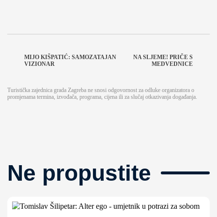
MIJO KIŠPATIĆ: SAMOZATAJAN
NA SLJEME! PRIČE S
VIZIONAR
MEDVEDNICE
Turistička zajednica grada Zagreba ne snosi odgovornost za odluke organizatora o
promjenama termina, izvođača, programa, cijena ili za slučaj otkazivanja događanja.
Ne propustite