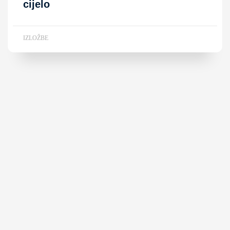
cijelo
IZLOŽBE