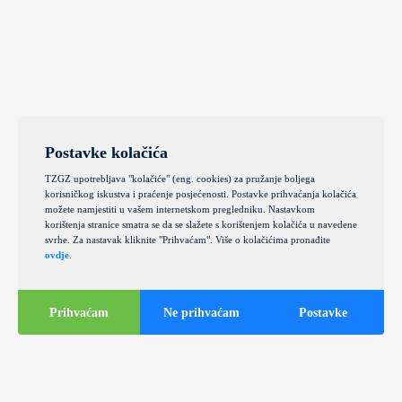
Postavke kolačića
TZGZ upotrebljava "kolačiće" (eng. cookies) za pružanje boljega
korisničkog iskustva i praćenje posjećenosti. Postavke prihvaćanja kolačića
možete namjestiti u vašem internetskom pregledniku. Nastavkom
korištenja stranice smatra se da se slažete s korištenjem kolačića u navedene
svrhe. Za nastavak kliknite "Prihvaćam". Više o kolačićima pronađite
ovdje
.
Prihvaćam
Ne prihvaćam
Postavke