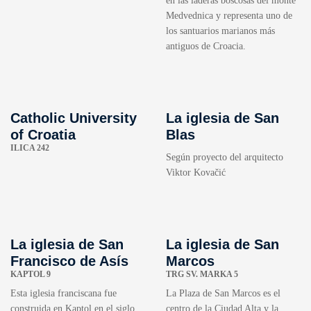
en las laderas boscosas del monte
Medvednica y representa uno de
los santuarios marianos más
antiguos de Croacia.
Catholic University
La iglesia de San
of Croatia
Blas
ILICA 242
Según proyecto del arquitecto
Viktor Kovačić
La iglesia de San
La iglesia de San
Francisco de Asís
Marcos
KAPTOL 9
TRG SV. MARKA 5
Esta iglesia franciscana fue
La Plaza de San Marcos es el
construida en Kaptol en el siglo
centro de la Ciudad Alta y la