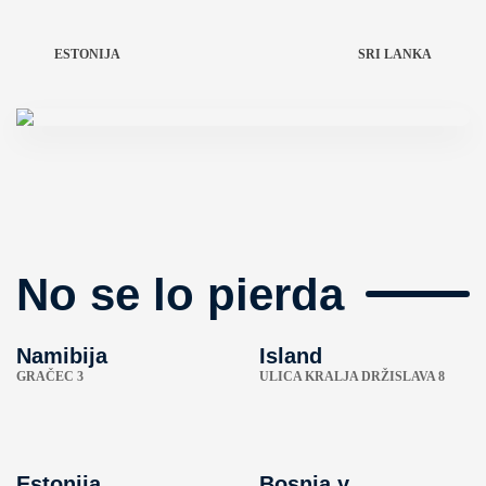
ESTONIJA
SRI LANKA
No se lo pierda
Namibija
Island
GRAČEC 3
ULICA KRALJA DRŽISLAVA 8
Estonija
Bosnia y