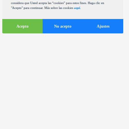
considera que Usted acepta las “cookies” para estos fines. Haga clic en
"Acepto" para continuar. Más sobre las cookies
aquí
.
Acepto
No acepto
Ajustes
Informaciones
turísticas
ds
Autocares en la ciudad de Zagreb