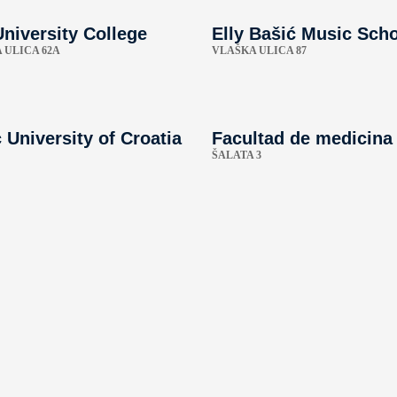
University College
Elly Bašić Music Sch
 ULICA 62A
VLAŠKA ULICA 87
 University of Croatia
Facultad de medicina
ŠALATA 3