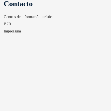
Contacto
Centros de información turística
B2B
Impressum
Other
Aplicaciones
Zagreb Tourist Board Awards
Informaciones turísticas
Autocares en la ciudad de Zagreb
Informaciones útiles