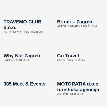
TRAVEMO CLUB
Brioni – Zagreb
AVENIJA MARINA DRŽIĆA 4
d.o.o.
AVENIJA MARINA DRŽIĆA 4
Why Not Zagreb
Go Travel
PAVLA RADIĆA 3A
MESNIČKA ULICA 5
385 Meet & Events
MOTORATIA d.o.o.
turistička agencija
ZATIŠJE ULICA 8A