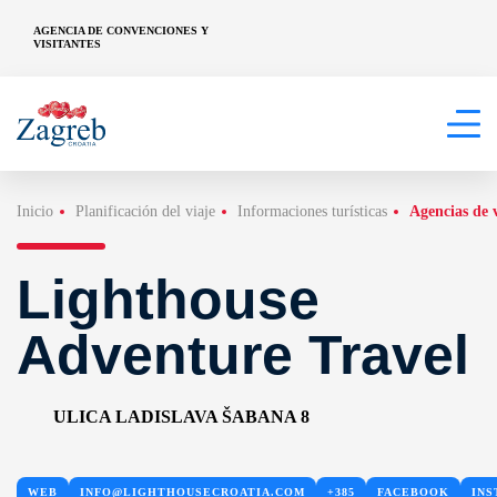
AGENCIA DE CONVENCIONES Y
VISITANTES
Inicio
Planificación del viaje
Informaciones turísticas
Agencias de 
Lighthouse
Adventure Travel
ULICA LADISLAVA ŠABANA 8
WEB
INFO@LIGHTHOUSECROATIA.COM
+385
FACEBOOK
IN