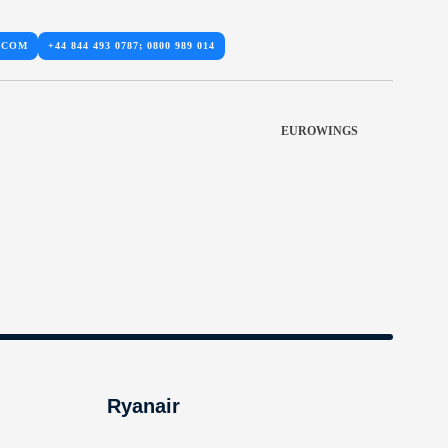
.COM
+44 844 493 0787; 0800 989 014
EUROWINGS
Ryanair