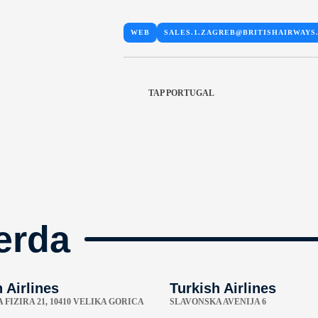
WEB
SALES.1.ZAGREB@BRITISHAIRWAYS
TAP PORTUGAL
erda
 Airlines
Turkish Airlines
 FIZIRA 21, 10410 VELIKA GORICA
SLAVONSKA AVENIJA 6