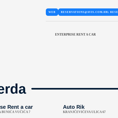
WEB
RESERVATIONS@AVIS.COM.HR; RES
ENTERPRISE RENT A CAR
erda
se Rent a car
Auto Rik
A BUNIĆA VUČIĆA 7
KRANJČEVIĆEVA ULICA 67