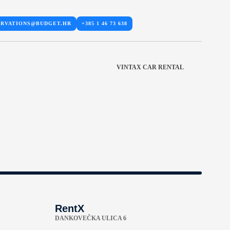
ERVATIONS@BUDGET.HR
+385 1 46 73 638
VINTAX CAR RENTAL
RentX
DANKOVEČKA ULICA 6