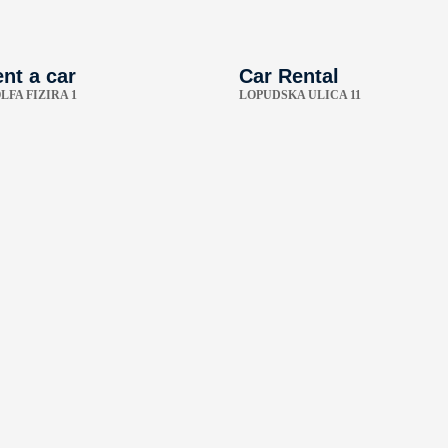
nt a car
Car Rental
FA FIZIRA 1
LOPUDSKA ULICA 11