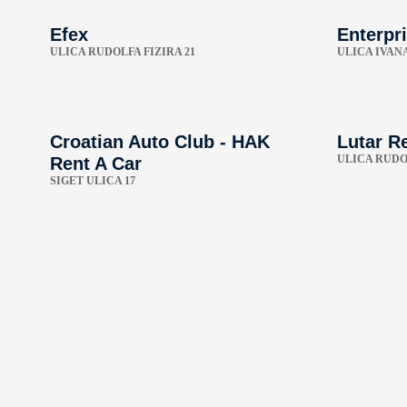
Efex
Enterpri
ULICA RUDOLFA FIZIRA 21
ULICA IVAN
Croatian Auto Club - HAK
Lutar Re
ULICA RUDOL
Rent A Car
SIGET ULICA 17