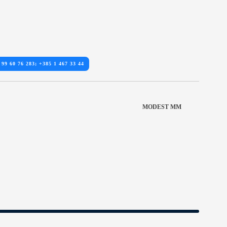
 99 60 76 283; +385 1 467 33 44
MODEST MM