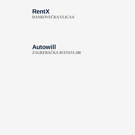
RentX
DANKOVEČKA ULICA 6
Autowill
ZAGREBAČKA AVENIJA 100