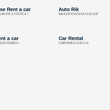
se Rent a car
Auto Rik
A BUNIĆA VUČIĆA 7
KRANJČEVIĆEVA ULICA 67
nt a car
Car Rental
FA FIZIRA 1
LOPUDSKA ULICA 11