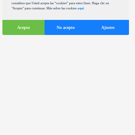
considera que Usted acepta las “cookies” para estos fines. Haga clic en
"Acepto" para continuar. Más sobre las cookies
aquí
.
Acepto
No acepto
Ajustes
Informaciones
turísticas
ds
Autocares en la ciudad de Zagreb