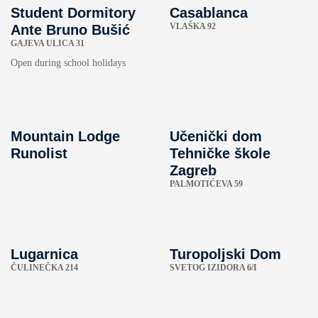
Student Dormitory
Casablanca
VLAŠKA 92
Ante Bruno Bušić
GAJEVA ULICA 31
Open during school holidays
Mountain Lodge
Učenički dom
Runolist
Tehničke škole
Zagreb
PALMOTIĆEVA 59
Lugarnica
Turopoljski Dom
ČULINEČKA 214
SVETOG IZIDORA 6/I