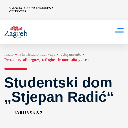
AGENCIA DE CONVENCIONES Y
VISITANTES
Inicio
Planificación del viaje
Alojamiento
Pensiones, albergues, refugios de montaña y otra
Studentski dom
„Stjepan Radić“
JARUNSKA 2