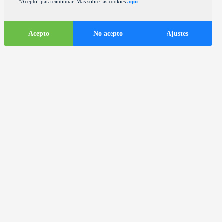
"Acepto" para continuar. Más sobre las cookies
aquí
.
Acepto
No acepto
Ajustes
Informaciones
turísticas
ds
Autocares en la ciudad de Zagreb
Informaciones útiles