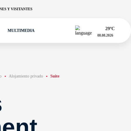
ES Y VISITANTES
29
ºC
MULTIMEDIA
08.08.2026
o
Alojamiento privado
Suite
s
ent