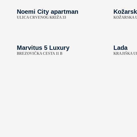
Noemi City apartman
Kožarsk
ULICA CRVENOG KRIŽA 33
KOŽARSKA U
Marvitus 5 Luxury
Lada
BREZOVIČKA CESTA 11 B
KRAJIŠKA UL