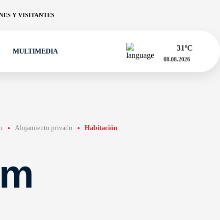
ES Y VISITANTES
31
ºC
MULTIMEDIA
08.08.2026
o
Alojamiento privado
Habitación
om