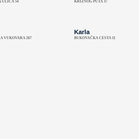
 ULICA 54
KRIŽNOG PUTA 37
Karla
A VUKOVARA 267
BUKOVAČKA CESTA 11