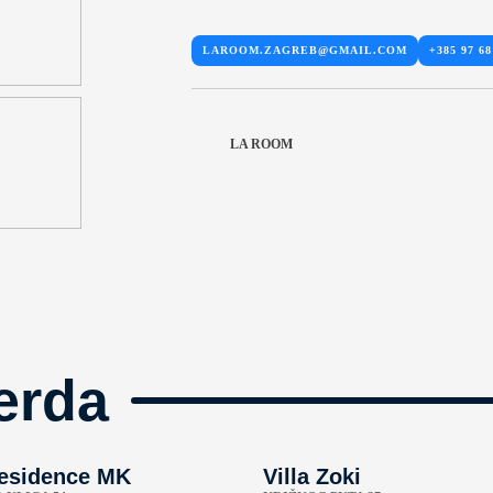
LAROOM.ZAGREB@GMAIL.COM
+385 97 68
LA ROOM
erda
esidence MK
Villa Zoki