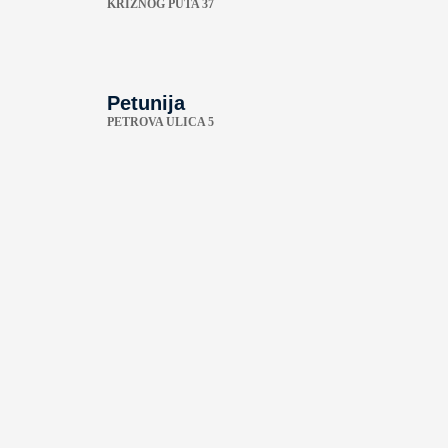
KRIŽNOG PUTA 37
Petunija
PETROVA ULICA 5