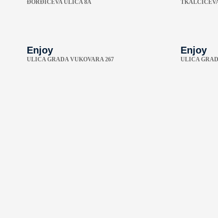
ÐORĐIĆEVA ULICA 8A
TKALČIĆEVA
Enjoy
Enjoy
ULICA GRADA VUKOVARA 267
ULICA GRAD