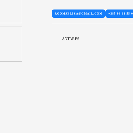
ROOMSELIZA@GMAIL.COM
+385 98 98 55 
ANTARES