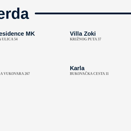
erda
esidence MK
Villa Zoki
 ULICA 54
KRIŽNOG PUTA 37
Karla
A VUKOVARA 267
BUKOVAČKA CESTA 11