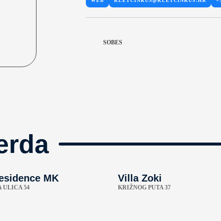
WEB
KLETCINKUS@KLETCINKUS.HR
+
SOBES
erda
esidence MK
Villa Zoki
 ULICA 54
KRIŽNOG PUTA 37