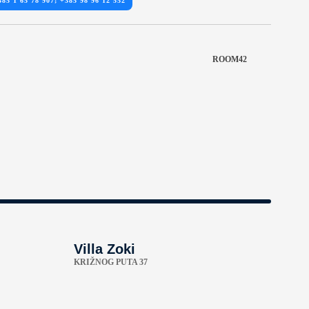
385 1 65 78 907; +385 98 96 12 552
ROOM42
Villa Zoki
KRIŽNOG PUTA 37